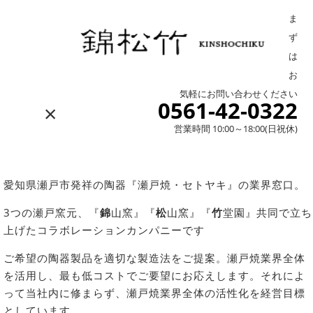
ま
ず
は
お
気軽にお問い合わせください
0561-42-0322
×
営業時間 10:00～18:00(日祝休)
愛知県瀬戸市発祥の陶器『瀬戸焼・セトヤキ』の業界窓口。
3つの瀬戸窯元、『
錦
山窯』『
松
山窯』『
竹
堂園』共同で立ち
上げたコラボレーションカンパニーです
ご希望の陶器製品を適切な製造法をご提案。瀬戸焼業界全体
を活用し、最も低コストでご要望にお応えします。それによ
って当社内に修まらず、瀬戸焼業界全体の活性化を経営目標
としています。